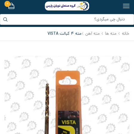
0
خانه
مته ها
مته آهن
مته 4 کبالت VISTA