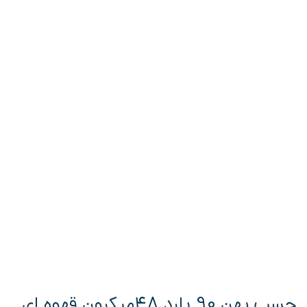
چسب پهن 90 يارد 48میکرون قهوه ای