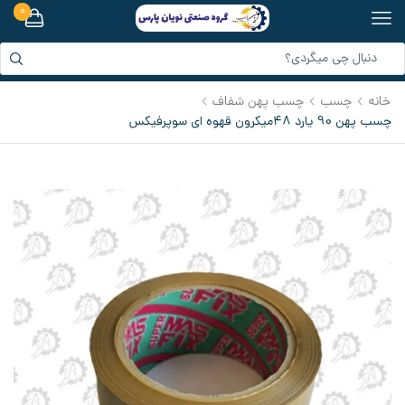
0
خانه
چسب
چسب پهن شفاف
چسب پهن 90 يارد 48میکرون قهوه ای سوپرفیکس